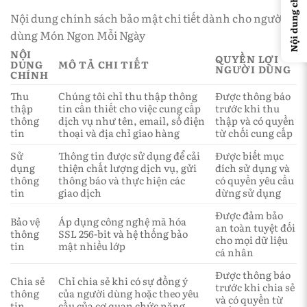
Nội dung chính
Nội dung chính sách bảo mật chi tiết dành cho người
dùng Món Ngon Mỗi Ngày
NỘI
QUYỀN LỢI
DUNG
MÔ TẢ CHI TIẾT
NGƯỜI DÙNG
CHÍNH
Thu
Chúng tôi chỉ thu thập thông
Được thông báo
thập
tin cần thiết cho việc cung cấp
trước khi thu
thông
dịch vụ như tên, email, số điện
thập và có quyền
tin
thoại và địa chỉ giao hàng
từ chối cung cấp
Sử
Thông tin được sử dụng để cải
Được biết mục
dụng
thiện chất lượng dịch vụ, gửi
đích sử dụng và
thông
thông báo và thực hiện các
có quyền yêu cầu
tin
giao dịch
dừng sử dụng
Được đảm bảo
Bảo vệ
Áp dụng công nghệ mã hóa
an toàn tuyệt đối
thông
SSL 256-bit và hệ thống bảo
cho mọi dữ liệu
tin
mật nhiều lớp
cá nhân
Được thông báo
Chia sẻ
Chỉ chia sẻ khi có sự đồng ý
trước khi chia sẻ
thông
của người dùng hoặc theo yêu
và có quyền từ
tin
cầu của cơ quan chức năng