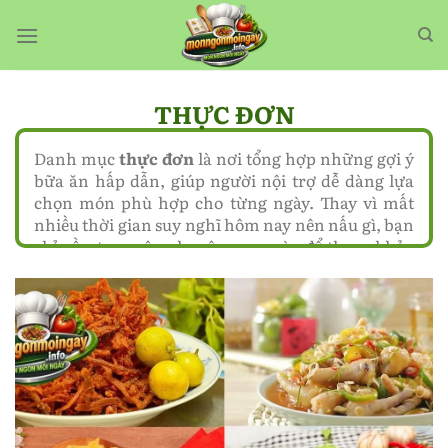
Bỏ
qua
nội
dung
THỰC ĐƠN
Danh mục
thực đơn
là nơi tổng hợp những gợi ý
bữa ăn hấp dẫn, giúp người nội trợ dễ dàng lựa
chọn món phù hợp cho từng ngày. Thay vì mất
nhiều thời gian suy nghĩ hôm nay nên nấu gì, bạn
chỉ cần truy cập chuyên mục này để tham khảo
các cách kết hợp món ăn hài hòa, tiết kiệm thời
gian mà vẫn đảm bảo ngon miệng. Đây là giải
pháp hữu ích cho những ai muốn làm mới bữa
cơm gia đình nhưng vẫn ưu tiên sự đơn giản và
tiện lợi.