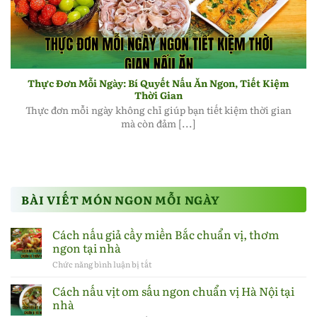
Thực đơn mỗi ngày ngon tiết kiệm thời gian nấu ăn
Thực Đơn Mỗi Ngày: Bí Quyết Nấu Ăn Ngon, Tiết Kiệm
Thời Gian
Thực đơn mỗi ngày không chỉ giúp bạn tiết kiệm thời gian
mà còn đảm [...]
BÀI VIẾT MÓN NGON MỖI NGÀY
Cách nấu giả cầy miền Bắc chuẩn vị, thơm
ngon tại nhà
Chức năng bình luận bị tắt
ở
Cách
nấu
Cách nấu vịt om sấu ngon chuẩn vị Hà Nội tại
giả
nhà
cầy