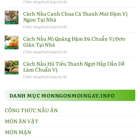
miền
Chức năng bình luận bị tắt
ở
Bắc
Cách
chuẩn
nấu
Cách Nấu Canh Chua Cá Thanh Mát Đậm Vị
vị,
vịt
Ngon Tại Nhà
thơm
om
ngon
sấu
Chức năng bình luận bị tắt
ở
tại
ngon
Cách
nhà
chuẩn
Nấu
Cách Nấu Mì Quảng Đậm Đà Chuẩn Vị Đơn
vị
Canh
Giản Tại Nhà
Hà
Chua
Nội
Cá
Chức năng bình luận bị tắt
ở
tại
Thanh
Cách
nhà
Mát
Nấu
Cách Nấu Hủ Tiếu Thanh Ngọt Hấp Dẫn Dễ
Đậm
Mì
Làm Chuẩn Vị
Vị
Quảng
Ngon
Đậm
Chức năng bình luận bị tắt
ở
Tại
Đà
Cách
Nhà
Chuẩn
Nấu
Vị
Hủ
Đơn
DANH MỤC MONNGONMOINGAY.INFO
Tiếu
Giản
Thanh
Tại
Ngọt
Nhà
CÔNG THỨC NẤU ĂN
Hấp
Dẫn
Dễ
MÓN ĂN VẶT
Làm
Chuẩn
MÓN MẶN
Vị