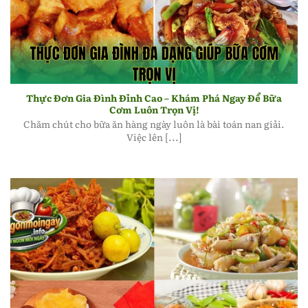
Thực đơn gia đình đa dạng giúp bữa cơm trọn vị
Thực Đơn Gia Đình Đỉnh Cao – Khám Phá Ngay Để Bữa
Cơm Luôn Trọn Vị!
Chăm chút cho bữa ăn hàng ngày luôn là bài toán nan giải.
Việc lên [...]