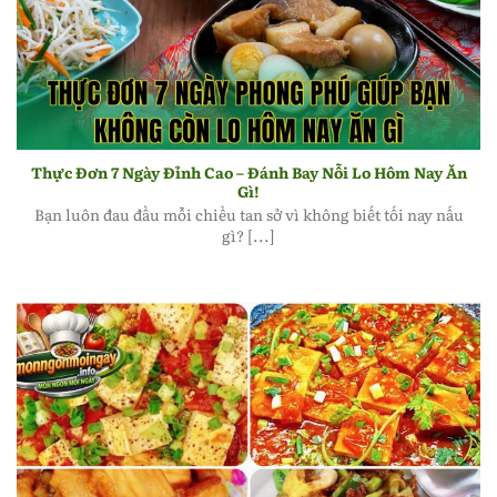
Thực đơn 7 ngày phong phú giúp bạn không còn lo
hôm nay ăn gì
Thực Đơn 7 Ngày Đỉnh Cao – Đánh Bay Nỗi Lo Hôm Nay Ăn
Gì!
Bạn luôn đau đầu mỗi chiều tan sở vì không biết tối nay nấu
gì? [...]