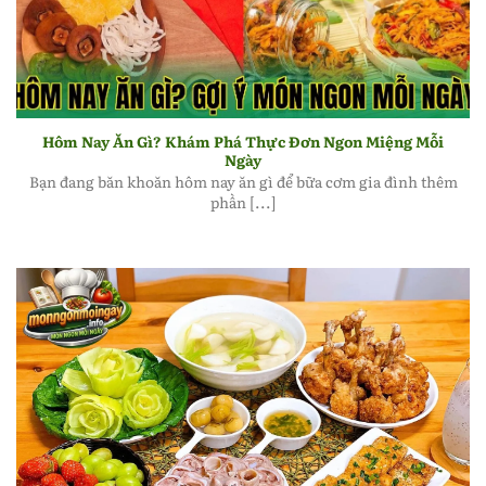
Hôm nay ăn gì? Gợi ý món ngon mỗi ngày
Hôm Nay Ăn Gì? Khám Phá Thực Đơn Ngon Miệng Mỗi
Ngày
Bạn đang băn khoăn hôm nay ăn gì để bữa cơm gia đình thêm
phần [...]