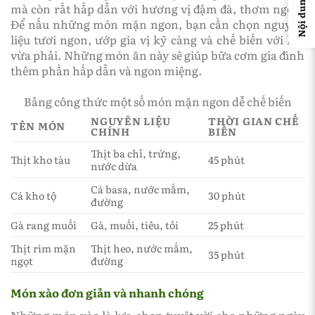
Nội dung chính
mà còn rất hấp dẫn với hương vị đậm đà, thơm ngon.
Để nấu những món mặn ngon, bạn cần chọn nguyên
liệu tươi ngon, ướp gia vị kỹ càng và chế biến với lửa
vừa phải. Những món ăn này sẽ giúp bữa cơm gia đình
thêm phần hấp dẫn và ngon miệng.
Bảng công thức một số món mặn ngon dễ chế biến
NGUYÊN LIỆU
THỜI GIAN CHẾ
TÊN MÓN
CHÍNH
BIẾN
Thịt ba chỉ, trứng,
Thịt kho tàu
45 phút
nước dừa
Cá basa, nước mắm,
Cá kho tộ
30 phút
đường
Gà rang muối
Gà, muối, tiêu, tỏi
25 phút
Thịt rim mặn
Thịt heo, nước mắm,
35 phút
ngọt
đường
Món xào đơn giản và nhanh chóng
Những món xào là lựa chọn tuyệt vời cho những ngày