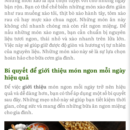
bận rộn. Bạn có thể chế biến những món xào đơn giản
như rau muống xào tỏi, thịt bò xào hành tây, tôm xào
rau củ hay mực xào chua ngọt. Những món ăn này
không chỉ nhanh chóng mà còn rất ngon miệng. Để
nấu những món xào ngon, bạn cần chuẩn bị nguyên
liệu tươi ngon, thái nhỏ và xào nhanh trên lửa lớn.
Việc này sẽ giúp giữ được độ giòn và hương vị tự nhiên
của nguyên liệu. Những món xào này sẽ là sự lựa chọn
hoàn hảo cho bữa cơm gia đình.
Bí quyết để giới thiệu món ngon mỗi ngày
hiệu quả
Để việc
giới thiệu
món ngon mỗi ngày trở nên hiệu
quả và dễ dàng hơn, bạn có thể áp dụng một số bí quyết
sau đây. Những mẹo nhỏ này sẽ giúp bạn tiết kiệm thời
gian, công sức và mang đến những bữa ăn ngon miệng
cho gia đình.