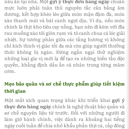
nấu ăn tại nhà. Một
gợi ý thực đơn hàng ngày
chuẩn
mực luôn phải tuân thủ nguyên tắc cân bằng âm
dương, kết hợp khéo léo giữa món mặn đậm đà, món
xào thanh mát và bát canh ngọt dịu. Ví dụ, nếu món
chính là thịt kho tiêu cay nồng, bạn nên đi kèm với đĩa
rau muống xào tỏi giòn rụm và tô canh chua cá lóc giải
nhiệt. Sự tương phản giữa các tầng hương vị không
chỉ kích thích vị giác tối đa mà còn giúp người thưởng
thức không bị ngán. Đừng ngần ngại thử nghiệm
những loại gia vị mới lạ để tạo ra những biến tấu độc
quyền, khẳng định dấu ấn cá nhân trong từng mâm
cơm.
Mẹo bảo quản và sơ chế thực phẩm giúp tiết kiệm
thời gian
Một mắt xích quan trọng khác khi triển khai
gợi ý
thực đơn hàng ngày
chính là nghệ thuật bảo quản và
sơ chế nguyên liệu từ trước. Đối với những người đi
làm giờ hành chính, việc dành ra khoảng hai tiếng
ngày cuối tuần để chia nhỏ khẩu phần thịt cá, cấp đông