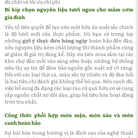
đủ chất và tối ưu chi phí
Bí kíp chọn nguyên liệu tươi ngon cho mâm cơm
gia đình
Yếu tố tiên quyết để tạo nên một bữa ăn xuất sắc chính
là độ tươi mới của thực phẩm. Dù bạn có trong tay
những
gợi ý thực đơn hàng ngày
hoàn hảo đến đâu,
nếu nguyên liệu kém chất lượng thì thành phẩm cũng
sẽ giảm đi giá trị đáng kể. Hãy ưu tiên mua sắm tại các
khu chợ đầu mối vào sáng sớm hoặc những hệ thống
siêu thị uy tín để đảm bảo nguồn gốc xuất xứ rõ ràng.
Đối với các loại thịt cá, màu sắc tự nhiên và độ đàn hồi
là hai tiêu chí đánh giá không thể bỏ qua. Bên cạnh đó,
việc bổ sung đa dạng các loại rau củ quả hữu cơ sẽ cung
cấp nguồn chất xơ dồi dào, giúp hệ tiêu hóa hoạt động
trơn tru nhất.
Công thức phối hợp món mặn, món xào và món
canh hoàn hảo
Sự hài hòa trong hương vị là đỉnh cao của nghệ thuật