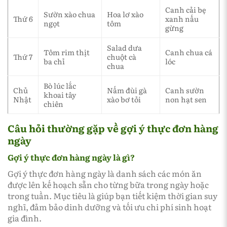
Canh cải bẹ
Sườn xào chua
Hoa lơ xào
Thứ 6
xanh nấu
ngọt
tôm
gừng
Salad dưa
Tôm rim thịt
Canh chua cá
Thứ 7
chuột cà
ba chỉ
lóc
chua
Bò lúc lắc
Chủ
Nấm đùi gà
Canh sườn
khoai tây
Nhật
xào bơ tỏi
non hạt sen
chiên
Câu hỏi thường gặp về gợi ý thực đơn hàng
ngày
Gợi ý thực đơn hàng ngày là gì?
Gợi ý thực đơn hàng ngày là danh sách các món ăn
được lên kế hoạch sẵn cho từng bữa trong ngày hoặc
trong tuần. Mục tiêu là giúp bạn tiết kiệm thời gian suy
nghĩ, đảm bảo dinh dưỡng và tối ưu chi phí sinh hoạt
gia đình.