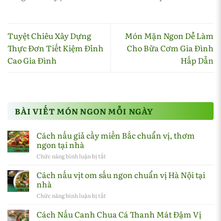
Tuyệt Chiêu Xây Dựng
Món Mặn Ngon Dễ Làm
Thực Đơn Tiết Kiệm Đỉnh
Cho Bữa Cơm Gia Đình
Cao Gia Đình
Hấp Dẫn
BÀI VIẾT MÓN NGON MỖI NGÀY
Cách nấu giả cầy miền Bắc chuẩn vị, thơm
ngon tại nhà
Chức năng bình luận bị tắt
ở
Cách
nấu
Cách nấu vịt om sấu ngon chuẩn vị Hà Nội tại
giả
nhà
cầy
miền
Chức năng bình luận bị tắt
ở
Bắc
Cách
chuẩn
nấu
Cách Nấu Canh Chua Cá Thanh Mát Đậm Vị
vị,
vịt