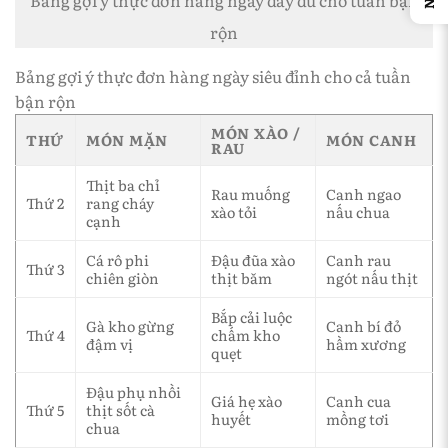
rộn
Bảng gợi ý thực đơn hàng ngày siêu đỉnh cho cả tuần
bận rộn
MÓN XÀO /
THỨ
MÓN MẶN
MÓN CANH
RAU
Thịt ba chỉ
Rau muống
Canh ngao
Thứ 2
rang cháy
xào tỏi
nấu chua
cạnh
Cá rô phi
Đậu đũa xào
Canh rau
Thứ 3
chiên giòn
thịt băm
ngót nấu thịt
Bắp cải luộc
Gà kho gừng
Canh bí đỏ
Thứ 4
chấm kho
đậm vị
hầm xương
quẹt
Đậu phụ nhồi
Giá hẹ xào
Canh cua
Thứ 5
thịt sốt cà
huyết
mồng tơi
chua