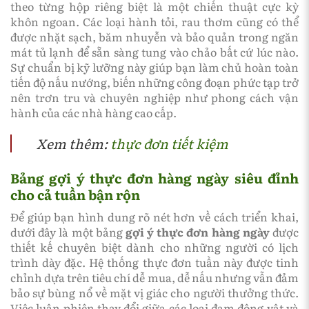
theo từng hộp riêng biệt là một chiến thuật cực kỳ
khôn ngoan. Các loại hành tỏi, rau thơm cũng có thể
được nhặt sạch, băm nhuyễn và bảo quản trong ngăn
mát tủ lạnh để sẵn sàng tung vào chảo bất cứ lúc nào.
Sự chuẩn bị kỹ lưỡng này giúp bạn làm chủ hoàn toàn
tiến độ nấu nướng, biến những công đoạn phức tạp trở
nên trơn tru và chuyên nghiệp như phong cách vận
hành của các nhà hàng cao cấp.
Xem thêm:
thực đơn tiết kiệm
Bảng gợi ý thực đơn hàng ngày siêu đỉnh
cho cả tuần bận rộn
Để giúp bạn hình dung rõ nét hơn về cách triển khai,
dưới đây là một bảng
gợi ý thực đơn hàng ngày
được
thiết kế chuyên biệt dành cho những người có lịch
trình dày đặc. Hệ thống thực đơn tuần này được tinh
chỉnh dựa trên tiêu chí dễ mua, dễ nấu nhưng vẫn đảm
bảo sự bùng nổ về mặt vị giác cho người thưởng thức.
Việc luân phiên thay đổi giữa các loại đạm động vật và