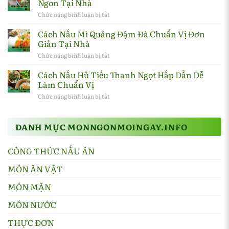
Ngon Tại Nhà
thơm
om
ngon
sấu
Chức năng bình luận bị tắt
ở
tại
ngon
Cách
nhà
chuẩn
Nấu
Cách Nấu Mì Quảng Đậm Đà Chuẩn Vị Đơn
vị
Canh
Giản Tại Nhà
Hà
Chua
Nội
Cá
Chức năng bình luận bị tắt
ở
tại
Thanh
Cách
nhà
Mát
Nấu
Cách Nấu Hủ Tiếu Thanh Ngọt Hấp Dẫn Dễ
Đậm
Mì
Làm Chuẩn Vị
Vị
Quảng
Ngon
Đậm
Chức năng bình luận bị tắt
ở
Tại
Đà
Cách
Nhà
Chuẩn
Nấu
Vị
Hủ
Đơn
DANH MỤC MONNGONMOINGAY.INFO
Tiếu
Giản
Thanh
Tại
Ngọt
Nhà
CÔNG THỨC NẤU ĂN
Hấp
Dẫn
Dễ
MÓN ĂN VẶT
Làm
Chuẩn
MÓN MẶN
Vị
MÓN NƯỚC
THỰC ĐƠN