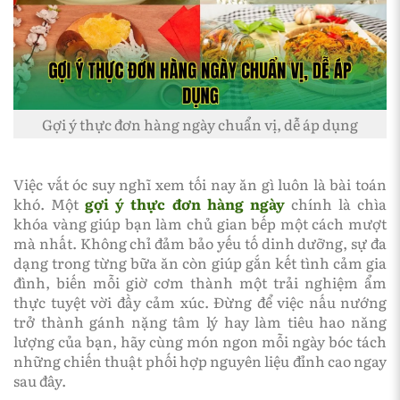
Gợi ý thực đơn hàng ngày chuẩn vị, dễ áp dụng
Việc vắt óc suy nghĩ xem tối nay ăn gì luôn là bài toán
khó. Một
gợi ý thực đơn hàng ngày
chính là chìa
khóa vàng giúp bạn làm chủ gian bếp một cách mượt
mà nhất. Không chỉ đảm bảo yếu tố dinh dưỡng, sự đa
dạng trong từng bữa ăn còn giúp gắn kết tình cảm gia
đình, biến mỗi giờ cơm thành một trải nghiệm ẩm
thực tuyệt vời đầy cảm xúc. Đừng để việc nấu nướng
trở thành gánh nặng tâm lý hay làm tiêu hao năng
lượng của bạn, hãy cùng món ngon mỗi ngày bóc tách
những chiến thuật phối hợp nguyên liệu đỉnh cao ngay
sau đây.