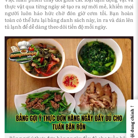
thực vật qua từng ngày sẽ tạo ra sự mới mẻ, khiến mọi
người luôn háo hức chờ đón giờ cơm tối. Bạn hoàn
toàn có thể lưu lại bảng danh sách này, in ra và dán lên
tủ lạnh để dễ dàng theo dõi tiến độ mỗi ngày.
←
Nội dung chính
Bảng gợi ý thực đơn hàng ngày đầy đủ cho tuần bận